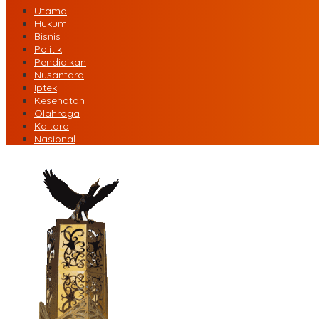
Utama
Hukum
Bisnis
Politik
Pendidikan
Nusantara
Iptek
Kesehatan
Olahraga
Kaltara
Nasional