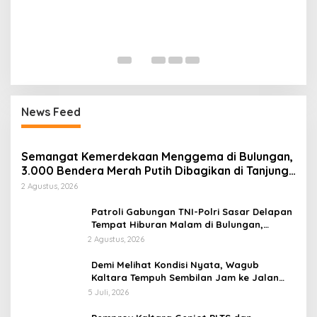
P
n
P
P
News Feed
Semangat Kemerdekaan Menggema di Bulungan,
3.000 Bendera Merah Putih Dibagikan di Tanjung
Palas
2 Agustus, 2026
Patroli Gabungan TNI-Polri Sasar Delapan
Tempat Hiburan Malam di Bulungan,
Situasi Kondusif
2 Agustus, 2026
Demi Melihat Kondisi Nyata, Wagub
Kaltara Tempuh Sembilan Jam ke Jalan
Perbatasan dari Mahulu
5 Juli, 2026