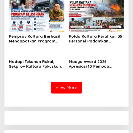
Pemprov Kaltara Berhasil
Polda Kaltara Kerahkan 35
Mendapatkan Program
Personel Padamkan
Kelistrikan Senilai Rp471
Kebakaran Lahan di
Miliar Dari Pemerintah
Bulungan
Pusat
Hadapi Tekanan Fiskal,
Madya Award 2026
Sekprov Kaltara Fokuskan
Apresiasi 10 Pemuda
Anggaran ke Program
Inspiratif Bulungan
Prioritas
View More