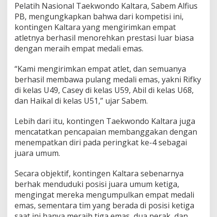
Pelatih Nasional Taekwondo Kaltara, Sabem Alfius
A
PB, mengungkapkan bahwa dari kompetisi ini,
t
l
kontingen Kaltara yang mengirimkan empat
e
atletnya berhasil menorehkan prestasi luar biasa
t
dengan meraih empat medali emas.
T
a
“Kami mengirimkan empat atlet, dan semuanya
e
k
berhasil membawa pulang medali emas, yakni Rifky
w
di kelas U49, Casey di kelas U59, Abil di kelas U68,
o
dan Haikal di kelas U51,” ujar Sabem.
n
d
Lebih dari itu, kontingen Taekwondo Kaltara juga
o
K
mencatatkan pencapaian membanggakan dengan
a
menempatkan diri pada peringkat ke-4 sebagai
l
juara umum.
t
a
Secara objektif, kontingen Kaltara sebenarnya
r
a
berhak menduduki posisi juara umum ketiga,
mengingat mereka mengumpulkan empat medali
emas, sementara tim yang berada di posisi ketiga
saat ini hanya meraih tiga emas, dua perak, dan