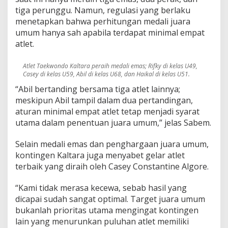
tiga perunggu. Namun, regulasi yang berlaku
menetapkan bahwa perhitungan medali juara
umum hanya sah apabila terdapat minimal empat
atlet.
Atlet Taekwondo Kaltara peraih medali emas; Rifky di kelas U49,
Casey di kelas U59, Abil di kelas U68, dan Haikal di kelas U51.
“Abil bertanding bersama tiga atlet lainnya;
meskipun Abil tampil dalam dua pertandingan,
aturan minimal empat atlet tetap menjadi syarat
utama dalam penentuan juara umum,” jelas Sabem.
Selain medali emas dan penghargaan juara umum,
kontingen Kaltara juga menyabet gelar atlet
terbaik yang diraih oleh Casey Constantine Algore.
“Kami tidak merasa kecewa, sebab hasil yang
dicapai sudah sangat optimal. Target juara umum
bukanlah prioritas utama mengingat kontingen
lain yang menurunkan puluhan atlet memiliki