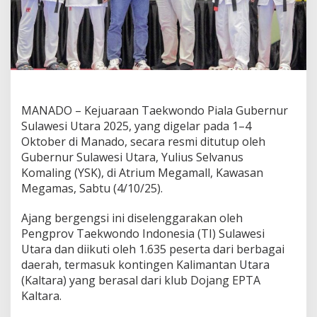
5
;
T
o
r
e
h
a
MANADO – Kejuaraan Taekwondo Piala Gubernur
n
Sulawesi Utara 2025, yang digelar pada 1–4
P
r
Oktober di Manado, secara resmi ditutup oleh
e
Gubernur Sulawesi Utara, Yulius Selvanus
s
Komaling (YSK), di Atrium Megamall, Kawasan
t
Megamas, Sabtu (4/10/25).
a
s
i
Ajang bergengsi ini diselenggarakan oleh
G
Pengprov Taekwondo Indonesia (TI) Sulawesi
e
Utara dan diikuti oleh 1.635 peserta dari berbagai
m
daerah, termasuk kontingen Kalimantan Utara
i
l
(Kaltara) yang berasal dari klub Dojang EPTA
a
Kaltara.
n
g