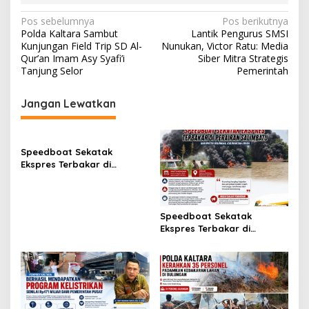
N
Pos sebelumnya
Pos berikutnya
Polda Kaltara Sambut
Lantik Pengurus SMSI
a
Kunjungan Field Trip SD Al-
Nunukan, Victor Ratu: Media
v
Qur’an Imam Asy Syafi’i
Siber Mitra Strategis
Tanjung Selor
Pemerintah
i
g
Jangan Lewatkan
a
s
Speedboat Sekatak
i
Ekspres Terbakar di
p
Perairan Salimbatu,
Seluruh Penumpang dan
o
Awak Selamat
s
Speedboat Sekatak
Ekspres Terbakar di
Perairan Salimbatu
Kabupaten Bulungan