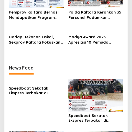
Pemprov Kaltara Berhasil
Polda Kaltara Kerahkan 35
Mendapatkan Program
Personel Padamkan
Kelistrikan Senilai Rp471
Kebakaran Lahan di
Miliar Dari Pemerintah
Bulungan
Pusat
Hadapi Tekanan Fiskal,
Madya Award 2026
Sekprov Kaltara Fokuskan
Apresiasi 10 Pemuda
Anggaran ke Program
Inspiratif Bulungan
Prioritas
News Feed
Speedboat Sekatak
Ekspres Terbakar di
Perairan Salimbatu,
Seluruh Penumpang dan
Awak Selamat
Speedboat Sekatak
Ekspres Terbakar di
Perairan Salimbatu
Kabupaten Bulungan