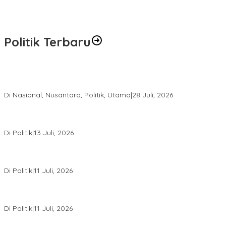
Politik Terbaru
Harapan Baru bagi Suku Punan Batu, Kesepakatan Hutan Adat
Pertama di Indonesia Resmi Ditandatangani
Di Nasional, Nusantara, Politik, Utama
|
28 Juli, 2026
Dedy Sitorus Sebut Kuota PIP Kaltara Menurun Akibat Efisiensi
Anggaran
Di Politik
|
13 Juli, 2026
Rakerda I Jadi Titik Konsolidasi, PDIP Kaltara Susun Strategi
Hadapi Pemilu 2029
Di Politik
|
11 Juli, 2026
PDIP Kaltara Gelar Rakerda I di Tanjung Selor, Matangkan
Konsolidasi Menuju Pemilu 2029
Di Politik
|
11 Juli, 2026