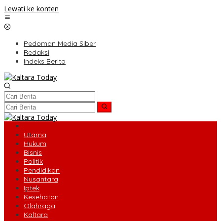
Lewati ke konten
Pedoman Media Siber
Redaksi
Indeks Berita
Utama
Hukum
Bisnis
Politik
Pendidikan
Nusantara
Iptek
Kesehatan
Olahraga
Kaltara