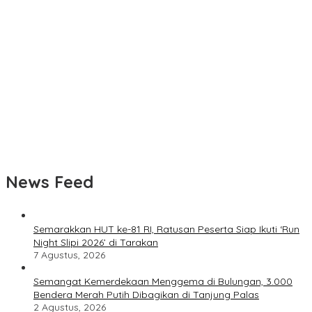
Slipi 2026’ di Tarakan
Alarm Darurat Meraung di Fuel Terminal Tarakan, Pekerja
Berlarian Selamatkan Diri, Simulasi Insiden BBM
Pemkab Bulungan Tunda Pembangunan Kembali Kantor Bupati
Polisi Selidiki Penyebab Kebakaran Speedboat Sekatak AAA
Ekspres di Perairan Bulungan
Speedboat Sekatak Ekspres Terbakar di Perairan Salimbatu,
Seluruh Penumpang dan Awak Selamat
News Feed
Semarakkan HUT ke-81 RI, Ratusan Peserta Siap Ikuti ‘Run
Night Slipi 2026’ di Tarakan
7 Agustus, 2026
Semangat Kemerdekaan Menggema di Bulungan, 3.000
Bendera Merah Putih Dibagikan di Tanjung Palas
2 Agustus, 2026