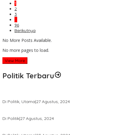
1
2
3
…
96
Berikutnya
No More Posts Available.
No more pages to load.
View More
Politik Terbaru
Tiga Bakal Paslon Pilgub Kaltara Akan Mendaftar di KPU Kaltara
Di Politik, Utama
|
27 Agustus, 2024
9.016 Suara Sah Sebagai Syarat Mendaftar di Pilkada Bulungan
Di Politik
|
27 Agustus, 2024
Zainal-Ingkong Terima B1-KWK Partai Gerindra