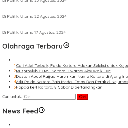
Di Politik, Utama
|
23 Agustus, 2024
Syarwani-Kilat Terima B1 KWK Partai Hanura
Di Politik, Utama
|
22 Agustus, 2024
Hanura Kaltara Hadiri Munas Bali, Kembali Usung OSO Sebagai 
Di Politik, Utama
|
17 Agustus, 2024
Olahraga Terbaru
1
Cari Atlet Terbaik, Polda Kaltara Adakan Seleksi untuk Kej
2
Musprovlub PTMSI Kaltara Diwarnai Aksi Walk Out
3
Dastan Abdul Rajjaq Harumkan Nama Kaltara di Ajang Int
4
Atlit Polda Kaltara Raih Medali Emas Dan Perak di Kejurna
5
Popda ke-1 Kaltara, 8 Cabor Dipertandingkan
Cari untuk:
News Feed