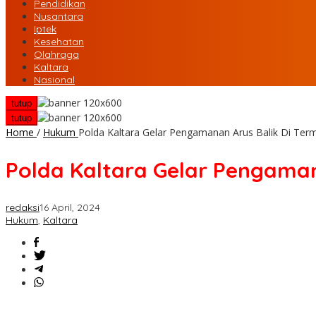
Pendidikan
Nusantara
Iptek
Kesehatan
Olahraga
Kaltara
Nasional
tutup
tutup
Home
/
Hukum
Polda Kaltara Gelar Pengamanan Arus Balik Di Term
Polda Kaltara Gelar Pengaman
redaksi
16 April, 2024
Hukum
,
Kaltara