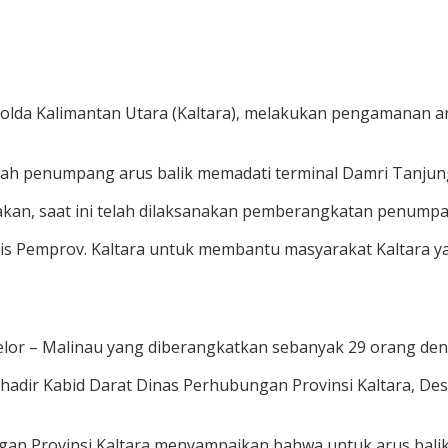
Polda Kalimantan Utara (Kaltara), melakukan pengamanan a
jumlah penumpang arus balik memadati terminal Damri Tanjung
an, saat ini telah dilaksanakan pemberangkatan penumpan
is Pemprov. Kaltara untuk membantu masyarakat Kaltara yan
elor – Malinau yang diberangkatkan sebanyak 29 orang de
adir Kabid Darat Dinas Perhubungan Provinsi Kaltara, Desi
gan Provinsi Kaltara menyampaikan bahwa untuk arus bali