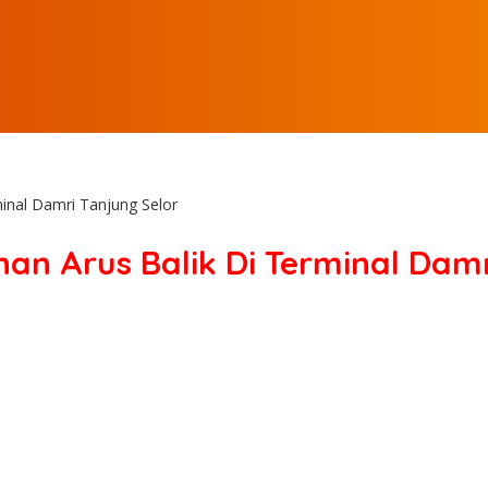
inal Damri Tanjung Selor
an Arus Balik Di Terminal Damr