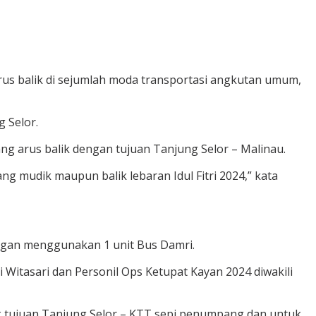
rus balik di sejumlah moda transportasi angkutan umum,
 Selor.
g arus balik dengan tujuan Tanjung Selor – Malinau.
g mudik maupun balik lebaran Idul Fitri 2024,” kata
ngan menggunakan 1 unit Bus Damri.
 Witasari dan Personil Ops Ketupat Kayan 2024 diwakili
k tujuan Tanjung Selor – KTT sepi penumpang dan untuk