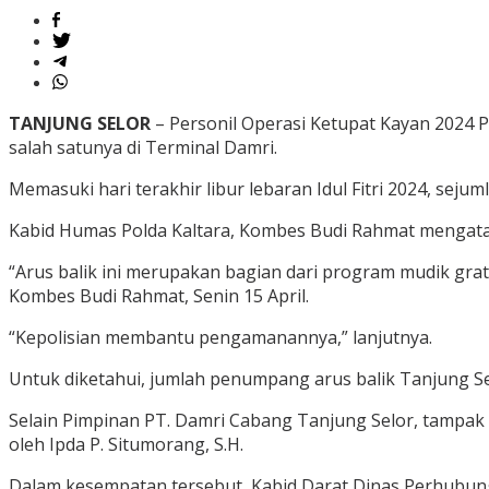
TANJUNG SELOR
– Personil Operasi Ketupat Kayan 2024 
salah satunya di Terminal Damri.
Memasuki hari terakhir libur lebaran Idul Fitri 2024, se
Kabid Humas Polda Kaltara, Kombes Budi Rahmat mengatak
“Arus balik ini merupakan bagian dari program mudik grat
Kombes Budi Rahmat, Senin 15 April.
“Kepolisian membantu pengamanannya,” lanjutnya.
Untuk diketahui, jumlah penumpang arus balik Tanjung S
Selain Pimpinan PT. Damri Cabang Tanjung Selor, tampak h
oleh Ipda P. Situmorang, S.H.
Dalam kesempatan tersebut, Kabid Darat Dinas Perhubun