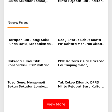
Bukan Sekadar Lomba,
Minta Pejabat Baru Kaltara
tetapi Warisan Budaya
Tunjukkan Hasil
yang Harus Dijaga
News Feed
Harapan Baru bagi Suku
Dedy Sitorus Sebut Kuota
Punan Batu, Kesepakatan
PIP Kaltara Menurun Akibat
Hutan Adat Pertama di
Efisiensi Anggaran
Indonesia Resmi
Ditandatangani
Rakerda I Jadi Titik
PDIP Kaltara Gelar Rakerda
Konsolidasi, PDIP Kaltara
I di Tanjung Selor,
Susun Strategi Hadapi
Matangkan Konsolidasi
Pemilu 2029
Menuju Pemilu 2029
Tasa Gung: Menyumpit
Tak Cukup Dilantik, DPRD
Bukan Sekadar Lomba,
Minta Pejabat Baru Kaltara
tetapi Warisan Budaya
Tunjukkan Hasil
yang Harus Dijaga
View More