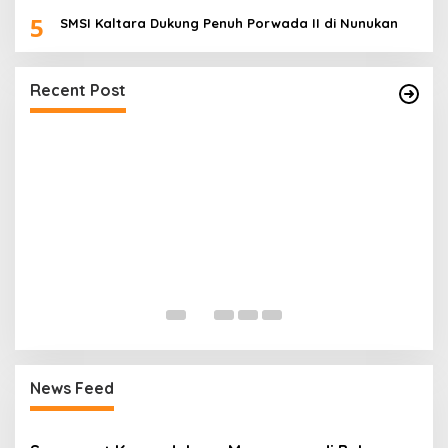
5
SMSI Kaltara Dukung Penuh Porwada II di Nunukan
Polisi Selidiki Penyebab Kebakaran
Speedboat Sekatak AAA Ekspres di Perairan
Recent Post
Bulungan
S
P
A
News Feed