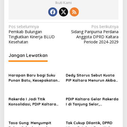
Ikuti Kami
N
Pos sebelumnya
Pos berikutnya
Pemkab Bulungan
Sidang Paripurna Perdana
a
Tingkatkan Kinerja BLUD
Anggota DPRD Kaltara
v
Kesehatan
Periode 2024-2029
i
Jangan Lewatkan
g
a
s
Harapan Baru bagi Suku
Dedy Sitorus Sebut Kuota
Punan Batu, Kesepakatan
PIP Kaltara Menurun Akibat
i
Hutan Adat Pertama di
Efisiensi Anggaran
p
Indonesia Resmi
Ditandatangani
o
Rakerda I Jadi Titik
PDIP Kaltara Gelar Rakerda
Konsolidasi, PDIP Kaltara
I di Tanjung Selor,
s
Susun Strategi Hadapi
Matangkan Konsolidasi
Pemilu 2029
Menuju Pemilu 2029
Tasa Gung: Menyumpit
Tak Cukup Dilantik, DPRD