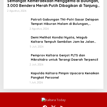
Semangat Kemerdekaan Menggema di Bulungan,
3.000 Bendera Merah Putih Dibagikan di Tanjung
Palas
2 Agustus, 2026
Patroli Gabungan TNI-Polri Sasar Delapan
Tempat Hiburan Malam di Bulungan,
Situasi Kondusif
2 Agustus, 2026
Demi Melihat Kondisi Nyata, Wagub
Kaltara Tempuh Sembilan Jam ke Jalan
Perbatasan dari Mahulu
5 Juli, 2026
Pemprov Kaltara Genjot PLTS dan
Mikrohidro untuk Terangi Daerah Terpencil
2 Juli, 2026
Kapolda Kaltara Pimpin Upacara Kenaikan
Pangkat Personel
1 Juli, 2026