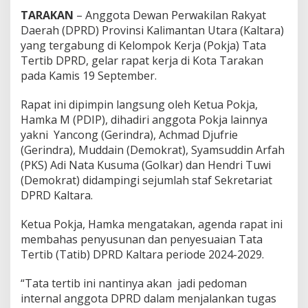
n
TARAKAN
– Anggota Dewan Perwakilan Rakyat
g
Daerah (DPRD) Provinsi Kalimantan Utara (Kaltara)
k
yang tergabung di Kelompok Kerja (Pokja) Tata
a
Tertib DPRD, gelar rapat kerja di Kota Tarakan
n
P
pada Kamis 19 September.
e
n
Rapat ini dipimpin langsung oleh Ketua Pokja,
y
Hamka M (PDIP), dihadiri anggota Pokja lainnya
u
yakni Yancong (Gerindra), Achmad Djufrie
s
u
(Gerindra), Muddain (Demokrat), Syamsuddin Arfah
n
(PKS) Adi Nata Kusuma (Golkar) dan Hendri Tuwi
a
(Demokrat) didampingi sejumlah staf Sekretariat
n
DPRD Kaltara.
T
a
t
Ketua Pokja, Hamka mengatakan, agenda rapat ini
a
membahas penyusunan dan penyesuaian Tata
t
Tertib (Tatib) DPRD Kaltara periode 2024-2029.
e
r
“Tata tertib ini nantinya akan jadi pedoman
t
i
internal anggota DPRD dalam menjalankan tugas
b