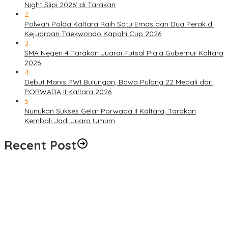
Night Slipi 2026’ di Tarakan
2
Polwan Polda Kaltara Raih Satu Emas dan Dua Perak di
Kejuaraan Taekwondo Kapolri Cup 2026
3
SMA Negeri 4 Tarakan Juarai Futsal Piala Gubernur Kaltara
2026
4
Debut Manis PWI Bulungan, Bawa Pulang 22 Medali dari
PORWADA II Kaltara 2026
5
Nunukan Sukses Gelar Porwada II Kaltara, Tarakan
Kembali Jadi Juara Umum
Recent Post
Semarakkan HUT ke-81 RI, Ratusan Peserta Siap Ikuti ‘Run Night
Slipi 2026’ di Tarakan
Alarm Darurat Meraung di Fuel Terminal Tarakan, Pekerja
Berlarian Selamatkan Diri, Simulasi Insiden BBM