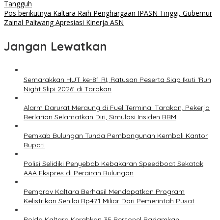
Tangguh
Pos berikutnya
Kaltara Raih Penghargaan IPASN Tinggi, Gubernur
Zainal Paliwang Apresiasi Kinerja ASN
Jangan Lewatkan
Semarakkan HUT ke-81 RI, Ratusan Peserta Siap Ikuti ‘Run
Night Slipi 2026’ di Tarakan
Alarm Darurat Meraung di Fuel Terminal Tarakan, Pekerja
Berlarian Selamatkan Diri, Simulasi Insiden BBM
Pemkab Bulungan Tunda Pembangunan Kembali Kantor
Bupati
Polisi Selidiki Penyebab Kebakaran Speedboat Sekatak
AAA Ekspres di Perairan Bulungan
Pemprov Kaltara Berhasil Mendapatkan Program
Kelistrikan Senilai Rp471 Miliar Dari Pemerintah Pusat
Polda Kaltara Kerahkan 35 Personel Padamkan