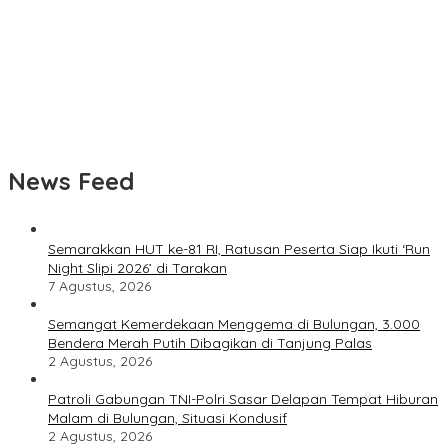
Pemkab Bulungan Tunda Pembangunan Kembali Kantor Bupati
Polisi Selidiki Penyebab Kebakaran Speedboat Sekatak AAA
Ekspres di Perairan Bulungan
Speedboat Sekatak Ekspres Terbakar di Perairan Salimbatu,
Seluruh Penumpang dan Awak Selamat
News Feed
Semarakkan HUT ke-81 RI, Ratusan Peserta Siap Ikuti ‘Run
Night Slipi 2026’ di Tarakan
7 Agustus, 2026
Semangat Kemerdekaan Menggema di Bulungan, 3.000
Bendera Merah Putih Dibagikan di Tanjung Palas
2 Agustus, 2026
Patroli Gabungan TNI-Polri Sasar Delapan Tempat Hiburan
Malam di Bulungan, Situasi Kondusif
2 Agustus, 2026