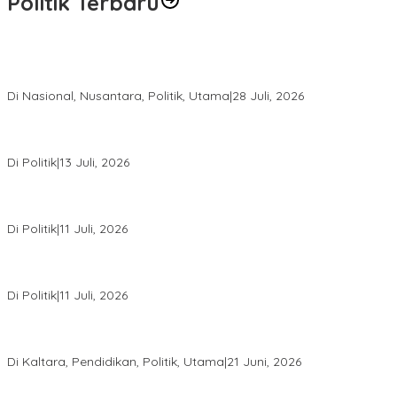
Politik Terbaru
Harapan Baru bagi Suku Punan Batu, Kesepakatan Hutan Adat
Pertama di Indonesia Resmi Ditandatangani
Di Nasional, Nusantara, Politik, Utama
|
28 Juli, 2026
Dedy Sitorus Sebut Kuota PIP Kaltara Menurun Akibat Efisiensi
Anggaran
Di Politik
|
13 Juli, 2026
Rakerda I Jadi Titik Konsolidasi, PDIP Kaltara Susun Strategi
Hadapi Pemilu 2029
Di Politik
|
11 Juli, 2026
PDIP Kaltara Gelar Rakerda I di Tanjung Selor, Matangkan
Konsolidasi Menuju Pemilu 2029
Di Politik
|
11 Juli, 2026
Tasa Gung: Menyumpit Bukan Sekadar Lomba, tetapi Warisan
Budaya yang Harus Dijaga
Di Kaltara, Pendidikan, Politik, Utama
|
21 Juni, 2026