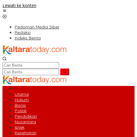
Lewati ke konten
Pedoman Media Siber
Redaksi
Indeks Berita
Utama
Hukum
Bisnis
Politik
Pendidikan
Nusantara
Iptek
Kesehatan