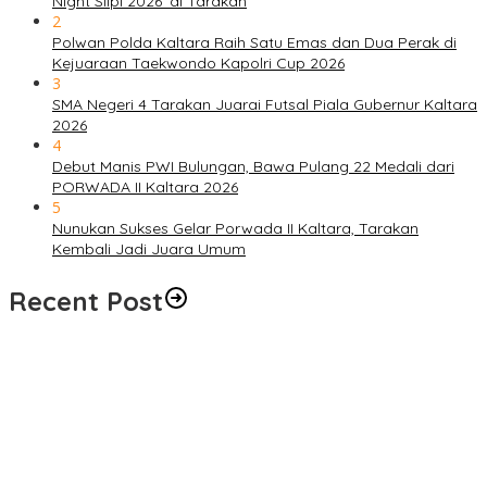
Night Slipi 2026’ di Tarakan
2
Polwan Polda Kaltara Raih Satu Emas dan Dua Perak di
Kejuaraan Taekwondo Kapolri Cup 2026
3
SMA Negeri 4 Tarakan Juarai Futsal Piala Gubernur Kaltara
2026
4
Debut Manis PWI Bulungan, Bawa Pulang 22 Medali dari
PORWADA II Kaltara 2026
5
Nunukan Sukses Gelar Porwada II Kaltara, Tarakan
Kembali Jadi Juara Umum
Recent Post
Semarakkan HUT ke-81 RI, Ratusan Peserta Siap Ikuti ‘Run Night
Slipi 2026’ di Tarakan
Alarm Darurat Meraung di Fuel Terminal Tarakan, Pekerja
Berlarian Selamatkan Diri, Simulasi Insiden BBM