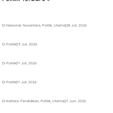
Harapan Baru bagi Suku Punan Batu, Kesepakatan Hutan Adat
Pertama di Indonesia Resmi Ditandatangani
Di Nasional, Nusantara, Politik, Utama
|
28 Juli, 2026
Dedy Sitorus Sebut Kuota PIP Kaltara Menurun Akibat Efisiensi
Anggaran
Di Politik
|
13 Juli, 2026
Rakerda I Jadi Titik Konsolidasi, PDIP Kaltara Susun Strategi
Hadapi Pemilu 2029
Di Politik
|
11 Juli, 2026
PDIP Kaltara Gelar Rakerda I di Tanjung Selor, Matangkan
Konsolidasi Menuju Pemilu 2029
Di Politik
|
11 Juli, 2026
Tasa Gung: Menyumpit Bukan Sekadar Lomba, tetapi Warisan
Budaya yang Harus Dijaga
Di Kaltara, Pendidikan, Politik, Utama
|
21 Juni, 2026