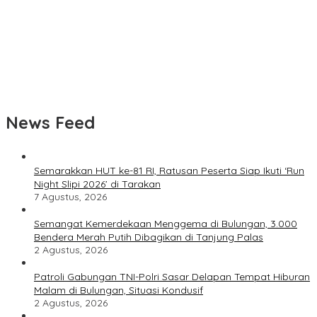
Pemkab Bulungan Tunda Pembangunan Kembali Kantor Bupati
Polisi Selidiki Penyebab Kebakaran Speedboat Sekatak AAA
Ekspres di Perairan Bulungan
Speedboat Sekatak Ekspres Terbakar di Perairan Salimbatu,
Seluruh Penumpang dan Awak Selamat
News Feed
Semarakkan HUT ke-81 RI, Ratusan Peserta Siap Ikuti ‘Run
Night Slipi 2026’ di Tarakan
7 Agustus, 2026
Semangat Kemerdekaan Menggema di Bulungan, 3.000
Bendera Merah Putih Dibagikan di Tanjung Palas
2 Agustus, 2026
Patroli Gabungan TNI-Polri Sasar Delapan Tempat Hiburan
Malam di Bulungan, Situasi Kondusif
2 Agustus, 2026