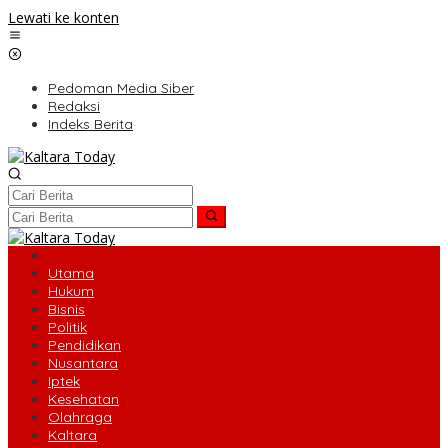
Lewati ke konten
Pedoman Media Siber
Redaksi
Indeks Berita
Utama
Hukum
Bisnis
Politik
Pendidikan
Nusantara
Iptek
Kesehatan
Olahraga
Kaltara