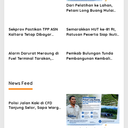
s
Dari Pelatihan ke Lahan,
Petani Long Buang Mulai
Terapkan Ilmu Baru dari IPB
Sekprov Pastikan TPP ASN
Semarakkan HUT ke-81 RI,
Kaltara Tetap Dibayar
Ratusan Peserta Siap Ikuti
hingga Desember
‘Run Night Slipi 2026’ di
Tarakan
Alarm Darurat Meraung di
Pemkab Bulungan Tunda
Fuel Terminal Tarakan,
Pembangunan Kembali
Pekerja Berlarian
Kantor Bupati
Selamatkan Diri, Simulasi
Insiden BBM
News Feed
Polisi Jalan Kaki di CFD
Tanjung Selor, Sapa Warga
dan Jaga Suasana Tetap
Aman