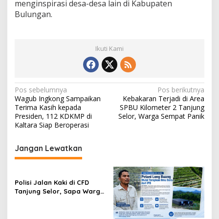
menginspirasi desa-desa lain di Kabupaten
Bulungan.
Ikuti Kami
N
Pos sebelumnya
Pos berikutnya
Wagub Ingkong Sampaikan
Kebakaran Terjadi di Area
a
Terima Kasih kepada
SPBU Kilometer 2 Tanjung
v
Presiden, 112 KDKMP di
Selor, Warga Sempat Panik
Kaltara Siap Beroperasi
i
g
Jangan Lewatkan
a
s
Polisi Jalan Kaki di CFD
i
Tanjung Selor, Sapa Warga
p
dan Jaga Suasana Tetap
Aman
o