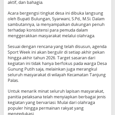
aktif, dan bahagia.
g
P
Acara bergengsi tingkat desa ini dibuka langsung
u
t
oleh Bupati Bulungan, Syarwani, S.Pd., M.Si. Dalam
i
sambutannya, ia menyampaikan dukungan penuh
h
terhadap konsistensi para pemuda dalam
G
menggerakkan masyarakat melalui olahraga.
e
l
a
Sesuai dengan rencana yang telah disusun, agenda
r
Sport Week ini akan bergulir di setiap akhir pekan
S
hingga akhir tahun 2026. Target sasaran dari
p
kegiatan ini tidak hanya berfokus pada warga Desa
o
Gunung Putih saja, melainkan juga merangkul
r
t
seluruh masyarakat di wilayah Kecamatan Tanjung
W
Palas.
e
e
Untuk menarik minat seluruh lapisan masyarakat,
k
panitia pelaksana telah menyiapkan berbagai jenis
:
O
kegiatan yang bervariasi. Mulai dari olahraga
l
populer hingga permainan rakyat yang
a
mengedukasi.
h