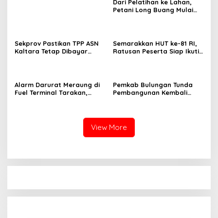
Dari Pelatihan ke Lahan,
Petani Long Buang Mulai
Terapkan Ilmu Baru dari IPB
Sekprov Pastikan TPP ASN
Semarakkan HUT ke-81 RI,
Kaltara Tetap Dibayar
Ratusan Peserta Siap Ikuti
hingga Desember
‘Run Night Slipi 2026’ di
Tarakan
Alarm Darurat Meraung di
Pemkab Bulungan Tunda
Fuel Terminal Tarakan,
Pembangunan Kembali
Pekerja Berlarian
Kantor Bupati
Selamatkan Diri, Simulasi
Insiden BBM
View More
Dedy Sitorus Sebut Kuota PIP Kaltara