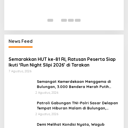
B
M
News Feed
Semarakkan HUT ke-81 RI, Ratusan Peserta Siap
Ikuti ‘Run Night Slipi 2026’ di Tarakan
7 Agustus, 2026
Semangat Kemerdekaan Menggema di
Bulungan, 3.000 Bendera Merah Putih
Dibagikan di Tanjung Palas
2 Agustus, 2026
Patroli Gabungan TNI-Polri Sasar Delapan
Tempat Hiburan Malam di Bulungan,
Situasi Kondusif
2 Agustus, 2026
Demi Melihat Kondisi Nyata, Wagub