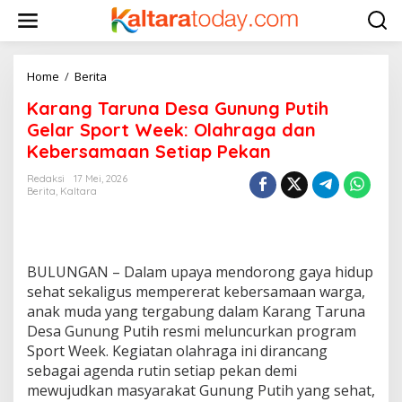
L
e
w
a
t
Home
/
Berita
K
i
a
k
Karang Taruna Desa Gunung Putih
r
e
a
Gelar Sport Week: Olahraga dan
k
n
Kebersamaan Setiap Pekan
o
g
n
T
Redaksi
17 Mei, 2026
t
a
Berita
,
Kaltara
e
r
n
u
n
a
BULUNGAN – Dalam upaya mendorong gaya hidup
D
e
sehat sekaligus mempererat kebersamaan warga,
s
anak muda yang tergabung dalam Karang Taruna
a
Desa Gunung Putih resmi meluncurkan program
G
Sport Week. Kegiatan olahraga ini dirancang
u
n
sebagai agenda rutin setiap pekan demi
u
mewujudkan masyarakat Gunung Putih yang sehat,
n