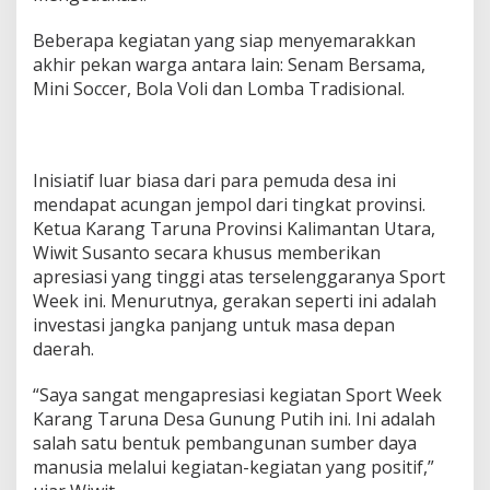
r
Beberapa kegiatan yang siap menyemarakkan
a
g
akhir pekan warga antara lain: Senam Bersama,
a
Mini Soccer, Bola Voli dan Lomba Tradisional.
d
a
n
K
e
Inisiatif luar biasa dari para pemuda desa ini
b
mendapat acungan jempol dari tingkat provinsi.
e
Ketua Karang Taruna Provinsi Kalimantan Utara,
r
Wiwit Susanto secara khusus memberikan
s
apresiasi yang tinggi atas terselenggaranya Sport
a
m
Week ini. Menurutnya, gerakan seperti ini adalah
a
investasi jangka panjang untuk masa depan
a
daerah.
n
S
“Saya sangat mengapresiasi kegiatan Sport Week
e
t
Karang Taruna Desa Gunung Putih ini. Ini adalah
i
salah satu bentuk pembangunan sumber daya
a
manusia melalui kegiatan-kegiatan yang positif,”
p