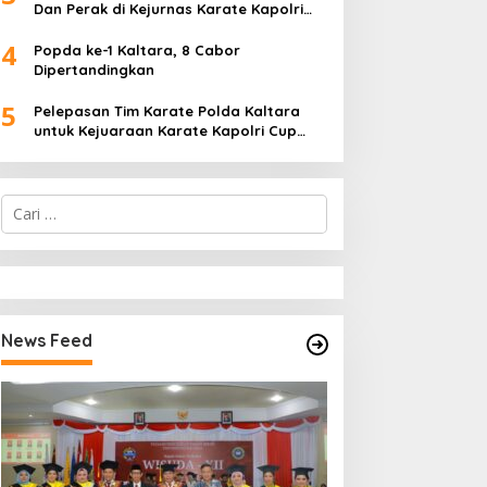
Dan Perak di Kejurnas Karate Kapolri
Cup 2024
4
Popda ke-1 Kaltara, 8 Cabor
Dipertandingkan
5
Pelepasan Tim Karate Polda Kaltara
untuk Kejuaraan Karate Kapolri Cup
2024
C
a
r
i
u
n
t
News Feed
u
k
: