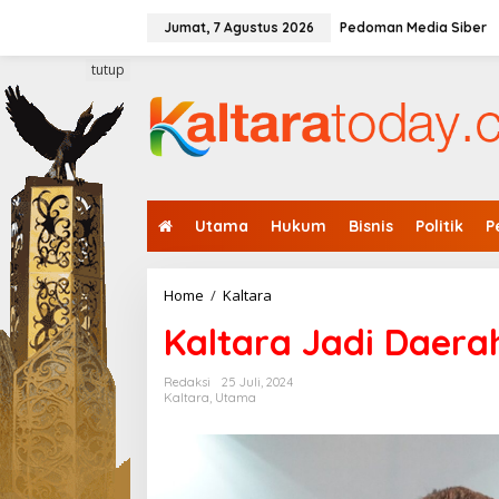
L
e
Jumat, 7 Agustus 2026
Pedoman Media Siber
w
a
tutup
t
i
k
e
k
o
n
Utama
Hukum
Bisnis
Politik
P
t
e
n
Home
/
Kaltara
K
a
Kaltara Jadi Daera
l
t
a
Redaksi
25 Juli, 2024
r
Kaltara
,
Utama
a
J
a
d
i