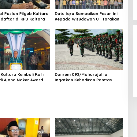
al Paslon Pilgub Kaltara
Datu Iqro Sampaikan Pesan Ini
daftar di KPU Kaltara
Kepada Wisudawan UT Tarakan
Kaltara Kembali Raih
Danrem 092/Maharajalila
Bangun Kesadaran Taat Pajak
 di Ajang Naker Award
Ingatkan Kehadiran Pamtas
Harus Berdampak Positif
Keamanan wilayah Perbatasan
RI-Malaysia