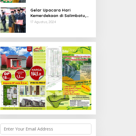
Gelar Upacara Hari
Kemerdekaan di Salimbatu,
Syarwani Ajak Masyarakat
17 Agustus, 2024
Wujudkan Semangat Gotonh
Royong