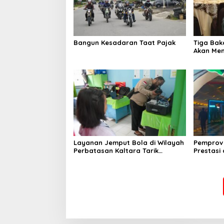
Bangun Kesadaran Taat Pajak
Tiga Bak
Akan Men
Layanan Jemput Bola di Wilayah
Pemprov 
Perbatasan Kaltara Tarik
Prestasi
Perhatian MenPAN-RB