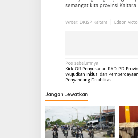
semangat kita provinsi Kaltara
Writer: DKISP Kaltara
Editor: Vict
N
Pos sebelumnya
Kick-Off Penyusunan RAD-PD Provins
a
Wujudkan Inklusi dan Pemberdayaa
v
Penyandang Disabilitas
i
Jangan Lewatkan
g
a
s
i
p