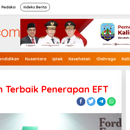
Redaksi
Indeks Berita
endidikan
Nusantara
Iptek
Kesehatan
Olahraga
Kal
h Terbaik Penerapan EFT
Tiga Bakal Paslon Pilgub Kaltara
Akan Mendaftar di KPU Kaltara
Di Politik, Utama
|
27 Agustus, 2024