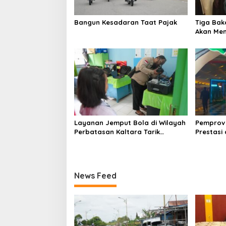
o
s
Bangun Kesadaran Taat Pajak
Tiga Bak
Akan Men
Layanan Jemput Bola di Wilayah
Pemprov 
Perbatasan Kaltara Tarik
Prestasi
Perhatian MenPAN-RB
News Feed