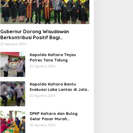
Gubernur Dorong Wisudawan
Berkontribusi Positif Bagi
Pembangunan Kaltara
22 Agustus, 2024
Kapolda Kaltara Tinjau
Polres Tana Tidung
22 Agustus, 2024
Kapolda Kaltara Bantu
Evakuasi Laka Lantas di Jalan
Sabanar Lama
20 Agustus, 2024
DPKP Kaltara dan Bulog
Gelar Pasar Murah
Semarakkan HUT ke 79
20 Agustus, 2024
Republik Indonesia