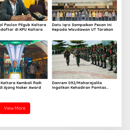
al Paslon Pilgub Kaltara
Datu Iqro Sampaikan Pesan Ini
daftar di KPU Kaltara
Kepada Wisudawan UT Tarakan
Kaltara Kembali Raih
Danrem 092/Maharajalila
 di Ajang Naker Award
Ingatkan Kehadiran Pamtas
Harus Berdampak Positif
Keamanan wilayah Perbatasan
RI-Malaysia
View More