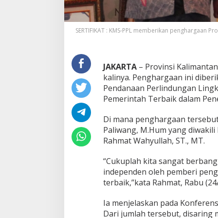
SERTIFIKAT : KMS-PPL memberikan penghargaan Prov
JAKARTA
– Provinsi Kalimanta
kalinya. Penghargaan ini diberi
Pendanaan Perlindungan Lingk
Pemerintah Terbaik dalam Pener
Di mana penghargaan tersebut d
Paliwang, M.Hum yang diwakili 
Rahmat Wahyullah, ST., MT.
“Cukuplah kita sangat berbang
independen oleh pemberi pengh
terbaik,”kata Rahmat, Rabu (24/
Ia menjelaskan pada Konferensi
Dari jumlah tersebut, disaring 