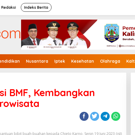
Redaksi
Indeks Berita
endidikan
Nusantara
Iptek
Kesehatan
Olahraga
Kal
Gubernur Kaltara Ajak Seluruh
Anggota DPRD Berkolaborasi
Di Politik
|
5 September, 2024
asi BMF, Kembangkan
rowisata
antuan bibit buah-buahan kepada Chieto Karno, Senin 19 Juni 2023 (ist)