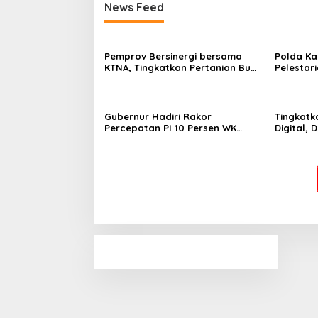
News Feed
Pemprov Bersinergi bersama
Polda Ka
KTNA, Tingkatkan Pertanian Bumi
Pelestar
Benuanta
Gubernur Hadiri Rakor
Tingkatk
Percepatan PI 10 Persen WK
Digital, 
Minyak dan Gas Bumi
Kaltara