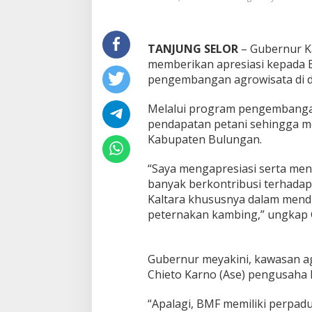
i
I
n
TANJUNG SELOR
– Gubernur Ka
o
v
memberikan apresiasi kepada 
a
pengembangan agrowisata di 
s
i
Melalui program pengembangan
B
pendapatan petani sehingga m
M
F
Kabupaten Bulungan.
,
K
“Saya mengapresiasi serta men
e
banyak berkontribusi terhada
m
Kaltara khususnya dalam mend
b
a
peternakan kambing,” ungkap G
n
g
k
Gubernur meyakini, kawasan a
a
Chieto Karno (Ase) pengusaha 
n
P
e
“Apalagi, BMF memiliki perpad
t