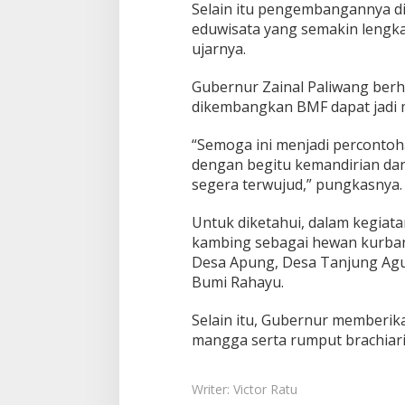
Selain itu pengembangannya d
e
eduwisata yang semakin lengka
r
ujarnya.
n
a
k
Gubernur Zainal Paliwang ber
a
dikembangkan BMF dapat jadi m
n
D
“Semoga ini menjadi percontoha
a
n
dengan begitu kemandirian da
A
segera terwujud,” pungkasnya.
g
r
Untuk diketahui, dalam kegiat
o
kambing sebagai hewan kurban
w
i
Desa Apung, Desa Tanjung Ag
s
Bumi Rahayu.
a
t
Selain itu, Gubernur memberik
a
mangga serta rumput brachiari
Writer: Victor Ratu