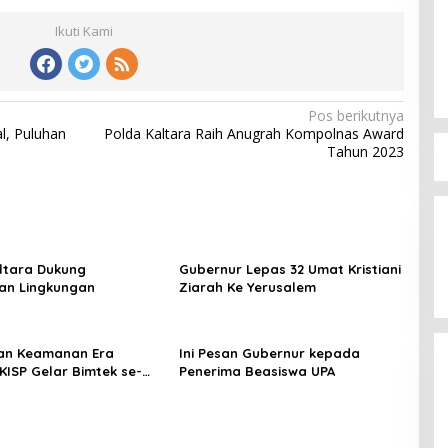
Ikuti Kami
Pos berikutnya
al, Puluhan
Polda Kaltara Raih Anugrah Kompolnas Award
Tahun 2023
ltara Dukung
Gubernur Lepas 32 Umat Kristiani
ian Lingkungan
Ziarah Ke Yerusalem
Pemprov Bersinergi bersama
KTNA, Tingkatkan Pertanian Bumi
an Keamanan Era
Ini Pesan Gubernur kepada
Benuanta
DKISP Gelar Bimtek se-
Penerima Beasiswa UPA