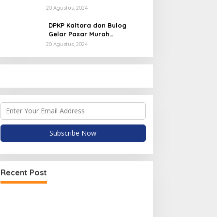
Sabanar Lama
20 Agustus, 2024
DPKP Kaltara dan Bulog
Gelar Pasar Murah
Semarakkan HUT ke 79
20 Agustus, 2024
Republik Indonesia
Recent Post