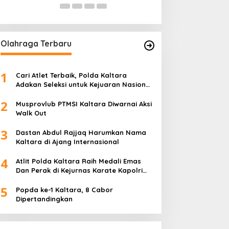
Olahraga Terbaru
1
Cari Atlet Terbaik, Polda Kaltara
Adakan Seleksi untuk Kejuaran Nasional
Pencak Silat Kapolri Cup ke-2 Tahun
2
2024
Musprovlub PTMSI Kaltara Diwarnai Aksi
Walk Out
3
Dastan Abdul Rajjaq Harumkan Nama
Kaltara di Ajang Internasional
4
Atlit Polda Kaltara Raih Medali Emas
Dan Perak di Kejurnas Karate Kapolri
Cup 2024
5
Popda ke-1 Kaltara, 8 Cabor
Dipertandingkan