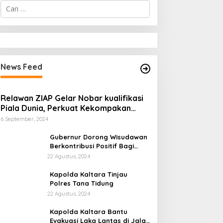
C
a
r
i
u
n
t
News Feed
u
k
:
Relawan ZIAP Gelar Nobar kualifikasi
Piala Dunia, Perkuat Kekompakan
Jelang Pilgub Kaltara
6 September, 2024
Gubernur Dorong Wisudawan
Berkontribusi Positif Bagi
Pembangunan Kaltara
22 Agustus, 2024
Kapolda Kaltara Tinjau
Polres Tana Tidung
22 Agustus, 2024
Kapolda Kaltara Bantu
Evakuasi Laka Lantas di Jalan