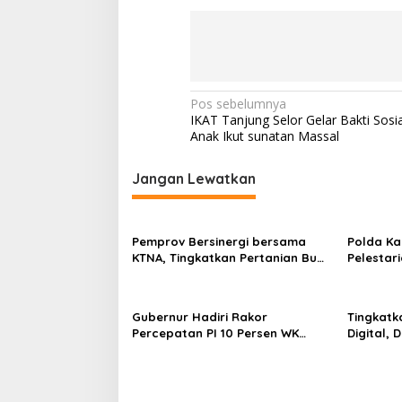
N
Pos sebelumnya
IKAT Tanjung Selor Gelar Bakti Sosi
a
Anak Ikut sunatan Massal
v
i
Jangan Lewatkan
g
a
Pemprov Bersinergi bersama
Polda Ka
s
KTNA, Tingkatkan Pertanian Bumi
Pelestar
Benuanta
i
p
Gubernur Hadiri Rakor
Tingkatk
o
Percepatan PI 10 Persen WK
Digital, 
Minyak dan Gas Bumi
Kaltara
s