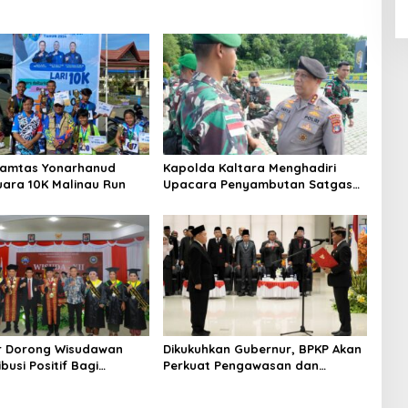
Pamtas Yonarhanud
Kapolda Kaltara Menghadiri
uara 10K Malinau Run
Upacara Penyambutan Satgas
Pamtas RI-Malaysia Yonarmed
11/GG/2/K dan Yonzipur 8/SMG
r Dorong Wisudawan
Dikukuhkan Gubernur, BPKP Akan
busi Positif Bagi
Perkuat Pengawasan dan
unan Kaltara
Akuntabilitas Pemerintahan