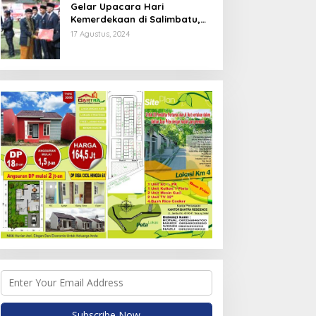
Gelar Upacara Hari
Kemerdekaan di Salimbatu,
Syarwani Ajak Masyarakat
17 Agustus, 2024
Wujudkan Semangat Gotonh
Royong