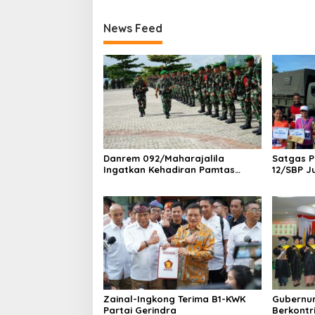
News Feed
Danrem 092/Maharajalila
Satgas 
Ingatkan Kehadiran Pamtas
12/SBP J
Harus Berdampak Positif
Keamanan wilayah Perbatasan
RI-Malaysia
Zainal-Ingkong Terima B1-KWK
Gubernu
Partai Gerindra
Berkontri