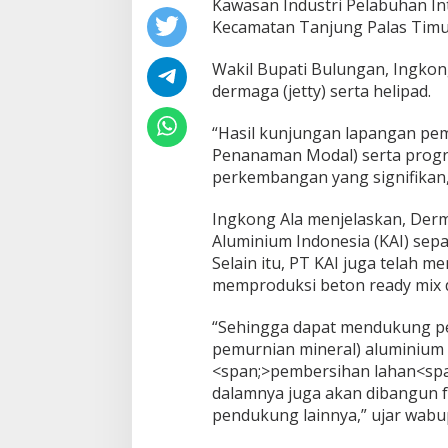
Kawasan Industri Pelabuhan In
L
Kecamatan Tanjung Palas Timur
o
k
Wakil Bupati Bulungan, Ingkon
a
dermaga (jetty) serta helipad.
s
P
r
“Hasil kunjungan lapangan p
o
Penanaman Modal) serta progr
y
perkembangan yang signifikan,
e
k
S
Ingkong Ala menjelaskan, Derm
t
Aluminium Indonesia (KAI) sepa
r
Selain itu, PT KAI juga telah 
a
memproduksi beton ready mix 
t
e
g
“Sehingga dapat mendukung pe
i
pemurnian mineral) aluminium d
s
<span;>pembersihan lahan<span;
N
dalamnya juga akan dibangun f
a
pendukung lainnya,” ujar wabu
s
i