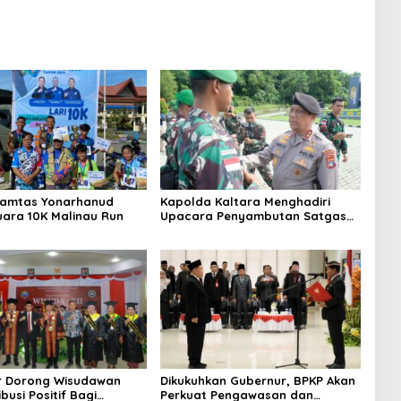
Pamtas Yonarhanud
Kapolda Kaltara Menghadiri
uara 10K Malinau Run
Upacara Penyambutan Satgas
Pamtas RI-Malaysia Yonarmed
11/GG/2/K dan Yonzipur 8/SMG
r Dorong Wisudawan
Dikukuhkan Gubernur, BPKP Akan
busi Positif Bagi
Perkuat Pengawasan dan