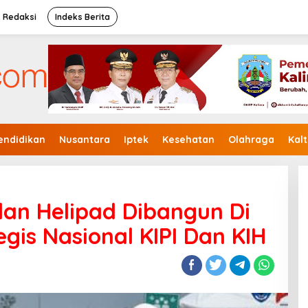
Redaksi
Indeks Berita
endidikan
Nusantara
Iptek
Kesehatan
Olahraga
Kal
dan Helipad Dibangun Di
gis Nasional KIPI Dan KIH
Zainal-Ingkong Terima B1-KWK
Partai Gerindra
Di Politik, Utama
|
23 Agustus, 2024