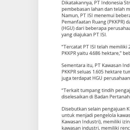
o
Dikatakannya, PT Indonesia Str
n
pembebasan lahan dan telah me
a
Namun, PT ISI menemui beberap
l
Pemanfaatan Ruang (PKKPR) da
K
I
(HGU) dari beberapa perusah
P
yang diajukan PT ISI.
I
D
“Tercatat PT ISI telah memiliki
a
PKKPR yaitu 4.686 hektare,” be
n
K
I
Sementara itu, PT Kawasan Ind
H
PKKPR seluas 1.605 hektare tum
juga terdapat HGU perusahaan 
“Terkait tumpang tindih pengaj
diselesaikan di Badan Pertanah
Disebutkan selain pengajuan K
untuk menjadi pengelola kawasa
Kawasan Industri), memiliki i
kawasan industri, memiliki ren