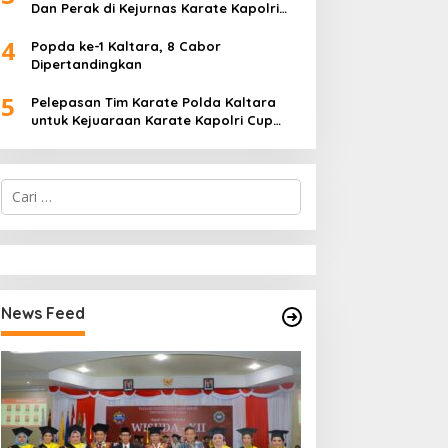
Dan Perak di Kejurnas Karate Kapolri
Cup 2024
4
Popda ke-1 Kaltara, 8 Cabor
Dipertandingkan
5
Pelepasan Tim Karate Polda Kaltara
untuk Kejuaraan Karate Kapolri Cup
2024
C
a
r
i
u
n
t
News Feed
u
k
: