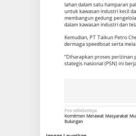
lahan dalam satu hamparan palin
untuk kawasan industri kecil da
membangun gedung pengelola, 
dalam kawasan industri dan te
Kemudian, PT Taikun Petro Ch
dermaga speedboat serta melaku
“Diharapkan proses perizinan 
stategis nasional (PSN) ini ber
N
Pos sebelumnya
Komitmen Merawat Masyarakat Multi
a
Bulungan
v
Jangan Lewatkan