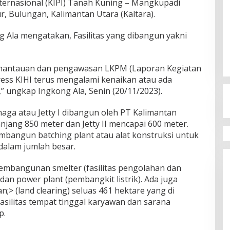
ternasional (KIPI) Tanah Kuning – Mangkupadi
, Bulungan, Kalimantan Utara (Kaltara).
g Ala mengatakan, Fasilitas yang dibangun yakni
emantauan dan pengawasan LKPM (Laporan Kegiatan
ess KIHI terus mengalami kenaikan atau ada
” ungkap Ingkong Ala, Senin (20/11/2023).
aga atau Jetty I dibangun oleh PT Kalimantan
njang 850 meter dan Jetty II mencapai 600 meter.
membangun batching plant atau alat konstruksi untuk
dalam jumlah besar.
mbangunan smelter (fasilitas pengolahan dan
an power plant (pembangkit listrik). Ada juga
> (land clearing) seluas 461 hektare yang di
asilitas tempat tinggal karyawan dan sarana
p.