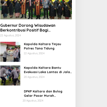
Gubernur Dorong Wisudawan
Berkontribusi Positif Bagi
Pembangunan Kaltara
22 Agustus, 2024
Kapolda Kaltara Tinjau
Polres Tana Tidung
22 Agustus, 2024
Kapolda Kaltara Bantu
Evakuasi Laka Lantas di Jalan
Sabanar Lama
20 Agustus, 2024
DPKP Kaltara dan Bulog
Gelar Pasar Murah
Semarakkan HUT ke 79
20 Agustus, 2024
Republik Indonesia