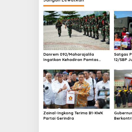
i
g
a
s
i
p
o
Danrem 092/Maharajalila
Satgas 
s
Ingatkan Kehadiran Pamtas
12/SBP J
Harus Berdampak Positif
Keamanan wilayah Perbatasan
RI-Malaysia
Zainal-Ingkong Terima B1-KWK
Gubernu
Partai Gerindra
Berkontri
Pembang