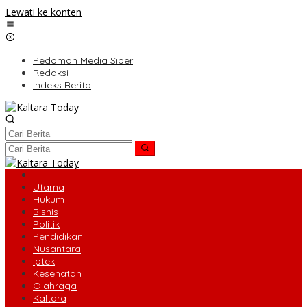
Lewati ke konten
Pedoman Media Siber
Redaksi
Indeks Berita
Utama
Hukum
Bisnis
Politik
Pendidikan
Nusantara
Iptek
Kesehatan
Olahraga
Kaltara