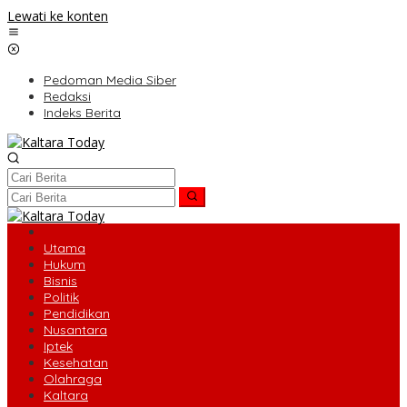
Lewati ke konten
Pedoman Media Siber
Redaksi
Indeks Berita
Utama
Hukum
Bisnis
Politik
Pendidikan
Nusantara
Iptek
Kesehatan
Olahraga
Kaltara