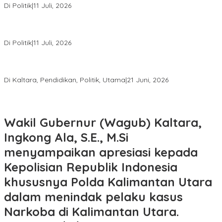
Di Politik
|
11 Juli, 2026
PDIP Kaltara Gelar Rakerda I di Tanjung Selor, Matangkan
Konsolidasi Menuju Pemilu 2029
Di Politik
|
11 Juli, 2026
Tasa Gung: Menyumpit Bukan Sekadar Lomba, tetapi Warisan
Budaya yang Harus Dijaga
Di Kaltara, Pendidikan, Politik, Utama
|
21 Juni, 2026
Wakil Gubernur (Wagub) Kaltara,
Ingkong Ala, S.E., M.Si
menyampaikan apresiasi kepada
Kepolisian Republik Indonesia
khususnya Polda Kalimantan Utara
dalam menindak pelaku kasus
Narkoba di Kalimantan Utara.