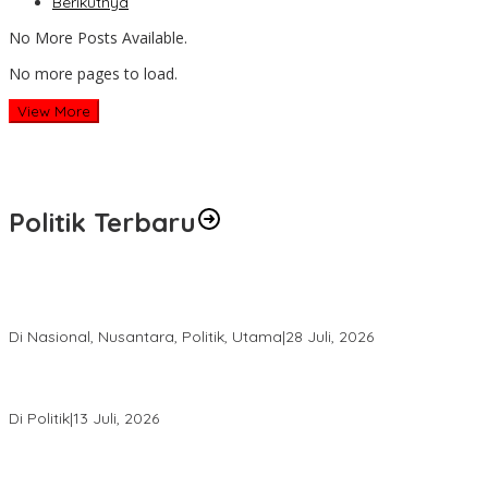
Berikutnya
No More Posts Available.
No more pages to load.
View More
Politik Terbaru
Harapan Baru bagi Suku Punan Batu, Kesepakatan Hutan Adat
Pertama di Indonesia Resmi Ditandatangani
Di Nasional, Nusantara, Politik, Utama
|
28 Juli, 2026
Dedy Sitorus Sebut Kuota PIP Kaltara Menurun Akibat Efisiensi
Anggaran
Di Politik
|
13 Juli, 2026
Rakerda I Jadi Titik Konsolidasi, PDIP Kaltara Susun Strategi
Hadapi Pemilu 2029