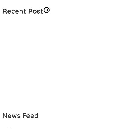
Recent Post
Kapolda Kaltara Terima Silaturahmi Komunitas Etnis Indonesia
Bersatu
Polisi Jalan Kaki di CFD Tanjung Selor, Sapa Warga dan Jaga
Suasana Tetap Aman
Dari Pelatihan ke Lahan, Petani Long Buang Mulai Terapkan Ilmu
Baru dari IPB
BMKG Peringatkan Gelombang hingga 2,5 Meter di Perairan
Kaltara
Sekprov Pastikan TPP ASN Kaltara Tetap Dibayar hingga
Desember
News Feed