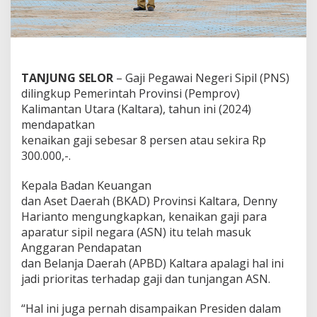
N
a
i
k
8
P
TANJUNG SELOR
– Gaji Pegawai Negeri Sipil (PNS)
e
dilingkup Pemerintah Provinsi (Pemprov)
r
Kalimantan Utara (Kaltara), tahun ini (2024)
s
mendapatkan
e
n
kenaikan gaji sebesar 8 persen atau sekira Rp
300.000,-.
Kepala Badan Keuangan
dan Aset Daerah (BKAD) Provinsi Kaltara, Denny
Harianto mengungkapkan, kenaikan gaji para
aparatur sipil negara (ASN) itu telah masuk
Anggaran Pendapatan
dan Belanja Daerah (APBD) Kaltara apalagi hal ini
jadi prioritas terhadap gaji dan tunjangan ASN.
“Hal ini juga pernah disampaikan Presiden dalam