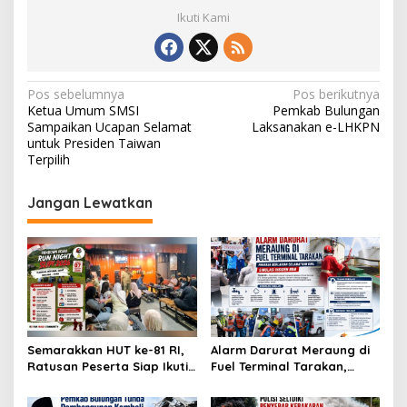
Ikuti Kami
N
Pos sebelumnya
Pos berikutnya
Ketua Umum SMSI
Pemkab Bulungan
a
Sampaikan Ucapan Selamat
Laksanakan e-LHKPN
v
untuk Presiden Taiwan
Terpilih
i
g
Jangan Lewatkan
a
s
i
p
o
s
Semarakkan HUT ke-81 RI,
Alarm Darurat Meraung di
Ratusan Peserta Siap Ikuti
Fuel Terminal Tarakan,
‘Run Night Slipi 2026’ di
Pekerja Berlarian
Tarakan
Selamatkan Diri, Simulasi