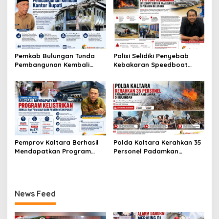
Insiden BBM
Pemkab Bulungan Tunda
Polisi Selidiki Penyebab
Pembangunan Kembali
Kebakaran Speedboat
Kantor Bupati
Sekatak AAA Ekspres di
Perairan Bulungan
Pemprov Kaltara Berhasil
Polda Kaltara Kerahkan 35
Mendapatkan Program
Personel Padamkan
Kelistrikan Senilai Rp471
Kebakaran Lahan di
Miliar Dari Pemerintah
Bulungan
Pusat
News Feed