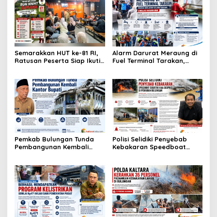
Semarakkan HUT ke-81 RI,
Alarm Darurat Meraung di
Ratusan Peserta Siap Ikuti
Fuel Terminal Tarakan,
‘Run Night Slipi 2026’ di
Pekerja Berlarian
Tarakan
Selamatkan Diri, Simulasi
Insiden BBM
Pemkab Bulungan Tunda
Polisi Selidiki Penyebab
Pembangunan Kembali
Kebakaran Speedboat
Kantor Bupati
Sekatak AAA Ekspres di
Perairan Bulungan