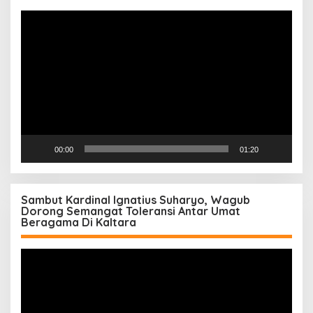
Pemutar
Video
00:00
01:20
Sambut Kardinal Ignatius Suharyo, Wagub
Dorong Semangat Toleransi Antar Umat
Beragama Di Kaltara
Pemutar
Video