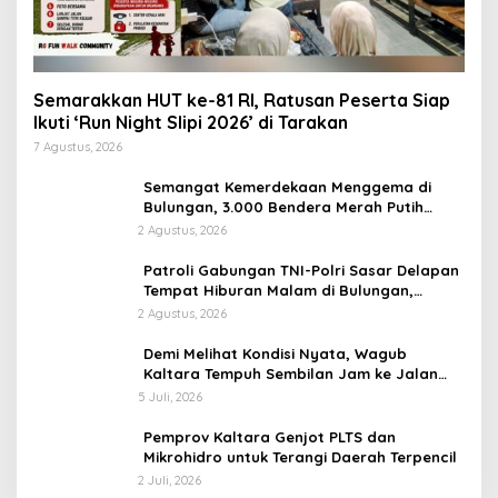
Semarakkan HUT ke-81 RI, Ratusan Peserta Siap
Ikuti ‘Run Night Slipi 2026’ di Tarakan
7 Agustus, 2026
Semangat Kemerdekaan Menggema di
Bulungan, 3.000 Bendera Merah Putih
Dibagikan di Tanjung Palas
2 Agustus, 2026
Patroli Gabungan TNI-Polri Sasar Delapan
Tempat Hiburan Malam di Bulungan,
Situasi Kondusif
2 Agustus, 2026
Demi Melihat Kondisi Nyata, Wagub
Kaltara Tempuh Sembilan Jam ke Jalan
Perbatasan dari Mahulu
5 Juli, 2026
Pemprov Kaltara Genjot PLTS dan
Mikrohidro untuk Terangi Daerah Terpencil
2 Juli, 2026