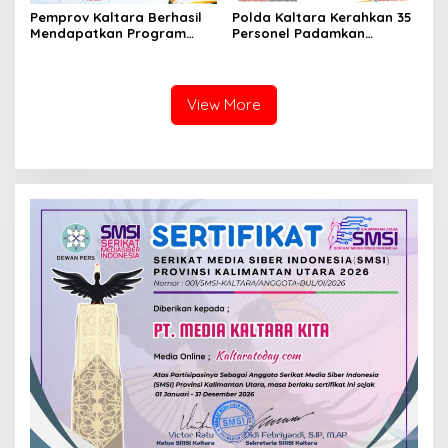
Pemprov Kaltara Berhasil
Polda Kaltara Kerahkan 35
Mendapatkan Program
Personel Padamkan
Kelistrikan Senilai Rp471
Kebakaran Lahan di
Miliar Dari Pemerintah
Bulungan
Pusat
View More