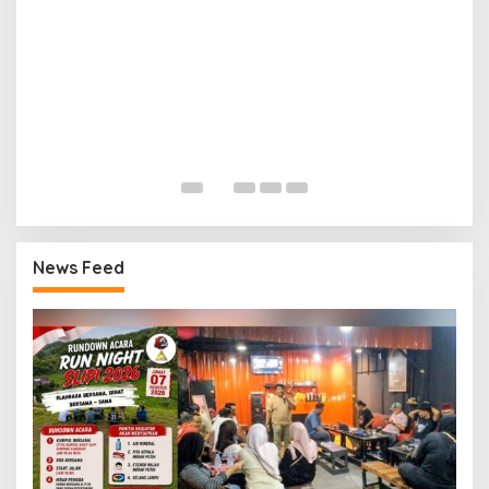
P
K
News Feed