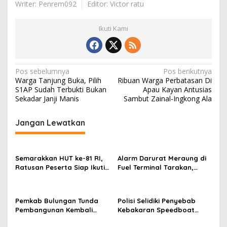
Writer: Penrem092
Editor: Victor ratu
Ikuti Kami
N
Pos sebelumnya
Pos berikutnya
Warga Tanjung Buka, Pilih
Ribuan Warga Perbatasan Di
a
S1AP Sudah Terbukti Bukan
Apau Kayan Antusias
v
Sekadar Janji Manis
Sambut Zainal-Ingkong Ala
i
Jangan Lewatkan
g
a
s
Semarakkan HUT ke-81 RI,
Alarm Darurat Meraung di
Ratusan Peserta Siap Ikuti
Fuel Terminal Tarakan,
i
‘Run Night Slipi 2026’ di
Pekerja Berlarian
p
Tarakan
Selamatkan Diri, Simulasi
Insiden BBM
o
Pemkab Bulungan Tunda
Polisi Selidiki Penyebab
Pembangunan Kembali
Kebakaran Speedboat
s
Kantor Bupati
Sekatak AAA Ekspres di