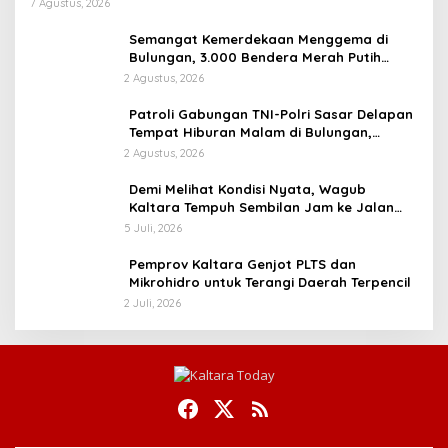
7 Agustus, 2026
Semangat Kemerdekaan Menggema di
Bulungan, 3.000 Bendera Merah Putih
Dibagikan di Tanjung Palas
2 Agustus, 2026
Patroli Gabungan TNI-Polri Sasar Delapan
Tempat Hiburan Malam di Bulungan,
Situasi Kondusif
2 Agustus, 2026
Demi Melihat Kondisi Nyata, Wagub
Kaltara Tempuh Sembilan Jam ke Jalan
Perbatasan dari Mahulu
5 Juli, 2026
Pemprov Kaltara Genjot PLTS dan
Mikrohidro untuk Terangi Daerah Terpencil
2 Juli, 2026