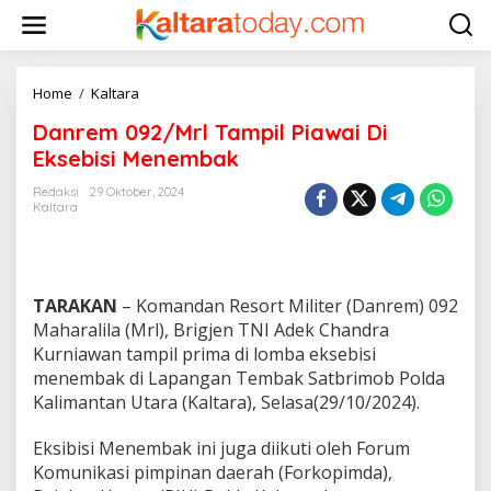
L
e
w
a
t
Home
/
Kaltara
D
i
a
k
Danrem 092/Mrl Tampil Piawai Di
n
e
r
Eksebisi Menembak
k
e
o
m
Redaksi
29 Oktober, 2024
n
Kaltara
0
t
9
e
2
n
/
M
TARAKAN
– Komandan Resort Militer (Danrem) 092
r
Maharalila (Mrl), Brigjen TNI Adek Chandra
l
T
Kurniawan tampil prima di lomba eksebisi
a
menembak di Lapangan Tembak Satbrimob Polda
m
Kalimantan Utara (Kaltara), Selasa(29/10/2024).
p
i
Eksibisi Menembak ini juga diikuti oleh Forum
l
P
Komunikasi pimpinan daerah (Forkopimda),
i