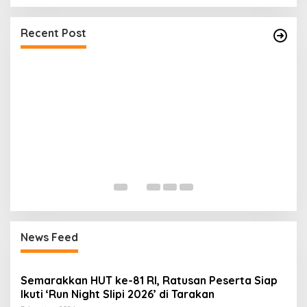
Alarm Darurat Meraung di Fuel Terminal
Tarakan, Pekerja Berlarian Selamatkan Diri,
Recent Post
Simulasi Insiden BBM
P
K
News Feed
Semarakkan HUT ke-81 RI, Ratusan Peserta Siap
Ikuti ‘Run Night Slipi 2026’ di Tarakan