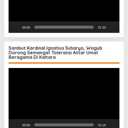
00:00
01:20
Sambut Kardinal Ignatius Suharyo, Wagub
Dorong Semangat Toleransi Antar Umat
Beragama Di Kaltara
Pemutar
Video
00:00
01:19