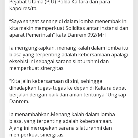
Pejabat Utama (PJU) Polda Kaltara dan para
a
Kapolres/ta.
w
a
“Saya sangat senang di dalam lomba menembak ini
i
D
kita makin memperkuat Soliditas antar instansi dan
i
aparat Pemerintah” kata Danrem 092/Mrl.
E
k
Ia mengungkapkan, menang kalah dalam lomba itu
s
biasa yang terpenting adalah kebersamaan apalagi
e
b
eksebisi ini sebagai sarana silaturahmi dan
i
memperkuat sinergitas.
s
i
“Kita jalin kebersamaan di sini, sehingga
M
dihadapkan tugas-tugas ke depan di Kaltara dapat
e
n
berjalan dengan baik dan aman tentunya,”Ungkap
e
Danrem.
m
b
Ia menambahkan,Menang kalah dalam lomba
a
biasa, yang terpenting adalah kebersamaan.
k
Ajang ini merupakan sarana silaturahmi dan
memperkuat sinergitas.