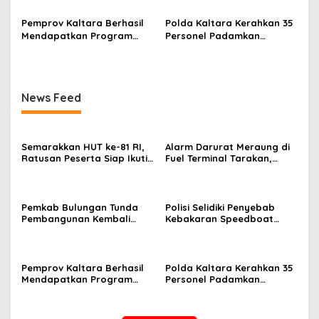
Perairan Bulungan
Pemprov Kaltara Berhasil
Polda Kaltara Kerahkan 35
Mendapatkan Program
Personel Padamkan
Kelistrikan Senilai Rp471
Kebakaran Lahan di
Miliar Dari Pemerintah
Bulungan
Pusat
News Feed
Semarakkan HUT ke-81 RI,
Alarm Darurat Meraung di
Ratusan Peserta Siap Ikuti
Fuel Terminal Tarakan,
‘Run Night Slipi 2026’ di
Pekerja Berlarian
Tarakan
Selamatkan Diri, Simulasi
Insiden BBM
Pemkab Bulungan Tunda
Polisi Selidiki Penyebab
Pembangunan Kembali
Kebakaran Speedboat
Kantor Bupati
Sekatak AAA Ekspres di
Perairan Bulungan
Pemprov Kaltara Berhasil
Polda Kaltara Kerahkan 35
Mendapatkan Program
Personel Padamkan
Kelistrikan Senilai Rp471
Kebakaran Lahan di
Miliar Dari Pemerintah
Bulungan
Pusat