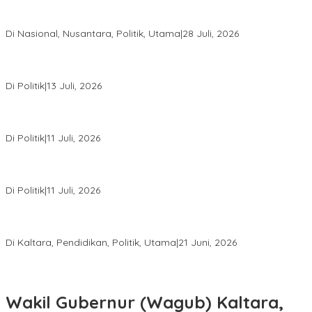
Harapan Baru bagi Suku Punan Batu, Kesepakatan Hutan Adat
Pertama di Indonesia Resmi Ditandatangani
Di Nasional, Nusantara, Politik, Utama
|
28 Juli, 2026
Dedy Sitorus Sebut Kuota PIP Kaltara Menurun Akibat Efisiensi
Anggaran
Di Politik
|
13 Juli, 2026
Rakerda I Jadi Titik Konsolidasi, PDIP Kaltara Susun Strategi
Hadapi Pemilu 2029
Di Politik
|
11 Juli, 2026
PDIP Kaltara Gelar Rakerda I di Tanjung Selor, Matangkan
Konsolidasi Menuju Pemilu 2029
Di Politik
|
11 Juli, 2026
Tasa Gung: Menyumpit Bukan Sekadar Lomba, tetapi Warisan
Budaya yang Harus Dijaga
Di Kaltara, Pendidikan, Politik, Utama
|
21 Juni, 2026
Wakil Gubernur (Wagub) Kaltara,