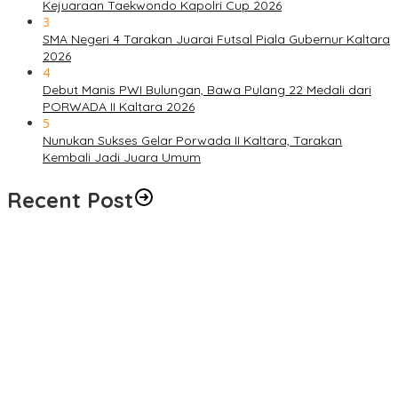
Kejuaraan Taekwondo Kapolri Cup 2026
3
SMA Negeri 4 Tarakan Juarai Futsal Piala Gubernur Kaltara
2026
4
Debut Manis PWI Bulungan, Bawa Pulang 22 Medali dari
PORWADA II Kaltara 2026
5
Nunukan Sukses Gelar Porwada II Kaltara, Tarakan
Kembali Jadi Juara Umum
Recent Post
Semarakkan HUT ke-81 RI, Ratusan Peserta Siap Ikuti ‘Run Night
Slipi 2026’ di Tarakan
Alarm Darurat Meraung di Fuel Terminal Tarakan, Pekerja
Berlarian Selamatkan Diri, Simulasi Insiden BBM
Pemkab Bulungan Tunda Pembangunan Kembali Kantor Bupati
Polisi Selidiki Penyebab Kebakaran Speedboat Sekatak AAA