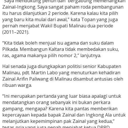
“Saya mendukung penuh dan bergabung memenangkan
Zainal-Ingkong. Saya sangat paham roda pembangunan
itu harus dilanjutkan 2 periode. Karena kalau kita pilih
yang baru kita mulai dari awal,” kata Topan yang juga
pernah menjabat Wakil Bupati Malinau dua periode
(2011–2021).
“Kita tidak boleh menjual isu agama dan suku dalam
Pilkada. Membangun Kaltara tidak membedakan suku,
ras, agama makanya pilih nomor 2,” lanjutnya.
Hal senada juga diungkapkan politisi senior Kabupaten
Malinau, pdt. Martin Labo yang menuturkan kehadiran
Zainal Arifin Paliwang di Malinau disambut antusias oleh
ribuan warga.
“Ini merupakan pertanda yang luar biasa apalagi untuk
mendatangkan orang sebanyak ini bukan perkara
gampang, mengapa? Karena kita pantas memberikan
kepercayaan kepada bapak Zainal dan Ingkong Ala untuk
melanjutkan kepemimpinan pak Zainal yang kedua,”
tegas pria yang juga penah menjabat ketua DPRD